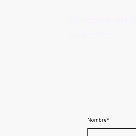
Póngase en c
nosotros
Nombre
*