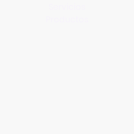
Servicios
Productos
en el campo de la belleza y servicios especializa
¡Descubre todo lo que podemos ofrecerte!
Explorar